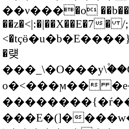
��ν���܏�o ��b��3�z��-����g?/��:y?
��z�<|:�|��X��E�7� /;
<�tҫӫ�u�b�E����}
�럦
���_\�O���y\۫�
o�<���ϻ�� �
��������{�ŕ���Mg�O�c���{
���E�(]����