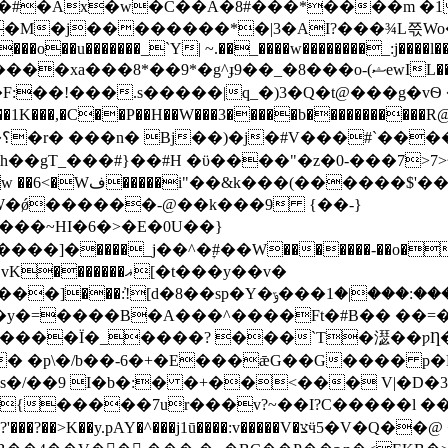
M�j��������*�|3�ΑI?���¾L쯗Wo�6�
�o��u�������_`Y| ~.��_����w��������_:j����l�
p��X�F:��!���.s�����|q_�)3�Q�t@���g�vѲ
����1K���,�C��P��H��W���3�����b��������
#H �ϋ����"�z�0-���7>ވ�$��<7�;�f�%,½OG/�.�}
�{B�BR� �� �w@� w ��6<�Wف�����i"��&k
��W�ǿ������-@��k���9 {��-}
����ޣ[�t���y��v�
ޢ���:���?��˖�v��,�[�_�������>�٫�K�'<��jg)
��y�=����B�A���^����Ft�#B�� �
����Ï�_����? ���`T�濏��ƿȠ�
"]� �p\�/b��-6�+�E���ǣG��G���� p�H
s�/��9 I�b�:� �+��<��� V|�D�
����7ur���v?~��I?C�����l ���ñ�� A
�:v�����V�צӵ5�V�Q��@ �F_ Ɠ����� n�3�����~ �H/