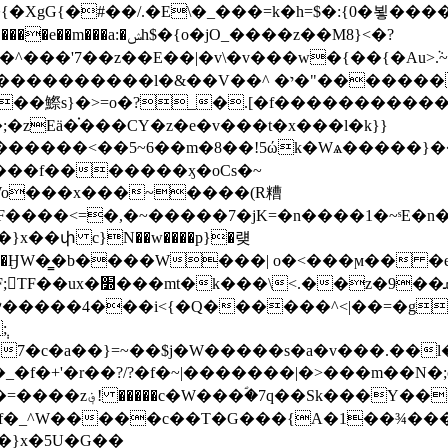
�E\�_���=k�h=$�:{0�뵣����׻���mk|����ݫ�m0N?]$�E�.گ|������N
'7��z��E��|�v\�v���w�{��{�Au>ܵ.~�����g�
����<��5~6��m�8��!5ώk�Wѧ�����}��^
E����}x��փ c}N��w����p}�럦
m��Oɧ�ӇW�͇�b����W���| o�<���ϻ�� 
.��z�9��ܩ_-
�����4���i<{�Ԛ������^<|��=�gΛ
;
�_�f�+'�r��?/?�f�~|�������|�>���m��N�
���Y����n����b�B�����[؋`t�!
�_f�_^W�����c��T�G���{A�1��¾�
�}x�5U�G��