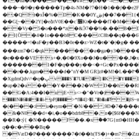
�1�ha�u���dP���kw�jk��*-#��
���~�9�y�����Tp�4s-NM�?7�H�1��ʃ��e2F��
�;�Q!t�xȊ�%�D�K��0Yڜj��7��1{��%�-
��G[̰~��2Y[�eձtV0E��c΄׶Kt����fT�M���Bui��Ğ���>X�ڞ��8���%���v���b����tX�78��=�[Lr����+�׽d�
��Vy� 5�o���*z(�&Ӭ7��%�.��B�D
�)l{Ȍ�4ʲ�1o���b8C���٪C8h��q���6U�����������
�����=
!�aF�y��B3�0e��z>WZ�t�ˉ�|�g� 
���zm7�G�qk ����� �a�ga�y3����D
�e����VEs+�,�0�9Xo��J�u�/��,J
�������1�F�q���y��<�+Gc�Px����~QE���:
��r��,kgm����d�"nY�M GR]z#�Mǃ�L��Ւ
�XgdmQdv\^�q�ڀv���S`�7U�5�] �K�Y���LUe>��3���>b3�K�x�p��TŐĶ���Td�Ŧ؎l���4�*��,z��Ɩ�б6��"e���7 /
�up�2�a���Y�i��2�WD��h��RN�6
��G�A:4��I�ujE+s<>�"�Vr�)���
���IN�6�t��:�i-pP[����>*fl�4]>͐�L"�b�a�ߌ�jlS~m�c��&�D�1��c�3߻�A�9�,l'�Ht + ��ux��*c��vT+ JAF=�?�C����,Z�Ơn��5<���|
�(���:iu�eym�`�N/�� ,9D�7����
�&�N0��d+�i,�o��bdrb8�,n�[$6f���N
��R�:ý{ �N����� F��.�xު��7G{m9�HH�І� ��M �o��*�w�޲� �-)�lدul,y��Z��D �
q��c�v��Bq�
�VæD�P���'����7�f��h(ŦS�)+�m7:�Zzz�=r�M&