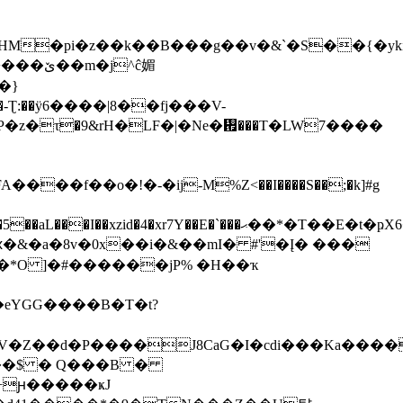
�pi�z��k��B���g��v�&`�S��{�ykiO�
^ĉ媚
�}
�h�-Ʈ:��ӱ6����|8��fj���V-
�f��o�!�-�iϳ-M%Z<��I����S��;�k]#g
��E�t�ҏX6�P���g�p9���ܫ���W�q.�wΙ�
\ԗ�&�a�8v�0x��i�&��mI� #'�Į� ���
�*O ]�#������jP% �H��ҡ
eYGG����B�T�t?
cO��$ � Q���B �