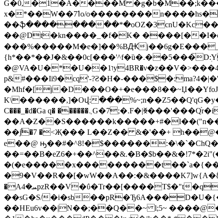
G�0,�1�Á����M �g�b�M��;k�
x�*��W��ߗ7o/o��������n����hs��[N2K]�����b�83�
��ֆ���������*�oOZ�3cnU�Kc���X
��@Dt�kn����_�f�K� ����[��I�o%@�
���%�����M�e�]��%BԪj��6g�E���_
{h*��*��J�&��0c[���'^f�ȕ�.��5���᫋Dܲ:Y�sd�
�@VA�U�*�U��1וy4BR�ν�z��V�>���4��1ӹ ����R,��x�N�Ϊ��Qf��U �F)Hj�9 P�z�τ�9&rH�LF�|�Ne�᠟���T�LW7����
p&#���I
i9�cq'-?Ƨ�H�-���$�:ma?4�|
�Mhf�[j�D���
O�+�e���8��~Џ��Yfo
K\������,]�Oվ:���%~;n��Z5��Q'qG�y�
C���_�d�Ga q� ������܆G�7;�.F�|ꐾ���'���Q֨r�i<׭�բ�r#�-
��A�Z��S������k�����+#�l��("n��$�֪�����͟��r��;�s�w��X�
��݅j�7 �<Җ��� L��Z�� &�'��+ h��@
e��@ ԣ��#�^8!�$������:�\�`�ChQ
��=
��B�eZ6�+��^��&.�B�$b��&�!7*�2i"
�(�e�����x���������t��`a�{��5�
�9�V��R��[�wW��A��:�&����K7]w{A�雄�����t�*ޣ|�M=
�Aܚ�4pzR��V�ΰ�Tr��[����T$�"t�q��)X�˫j҄��a���O�ڸA���s!jy�V���*RV�Z��d�P����J8CaG�I�cdi���Ka����`g#ny *��G/
��sG�S/�i�sb��pR�Ђ6A���D�U�{
��HEu6v��|N��;��Q��~ l;5~ ����@��(�ۆ����J�2z!>^�h���TkŃu�]u�f�HD��+