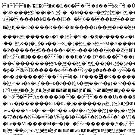
���y[�H�0�ϧ0�L�0�� �d��r& 
�\$S���>҆��t�N~�=�M���~� �C��F
u����l�M2���[H�+�6����Iȶx��km_y�d�cf��M�����
���ֵj��c2����R��F�8n����G���e���Y��ﵗ_���_�O/�^�u�6��s�ym�M�k�g�~�ǋ�x��<�\�
���ty�����z�T�]~�5ͨe�k�ׇ8j�z����w�
�׳�=&�]��o��>~S_�{�_�fv~^M�ӝ���i������'����;���+�Iz���׫i�k�^}��O�7��ty|�� ��/�}
�P�����5��4��>�~���f��ҳ��Z�F�-w���)|3/
�Ȓ~1o�Ϣ���z��{��R�V�;D?�ik��?�
��s`�������'k����`_��(�L�@��
�p�,&[K�����o<�� ~y�g�u���~y�
�6�gj�������q4[�aD'���޾�K������C�3�|s���Hs5<��߯�Xg�=���p����5u�h=�o.u�i.f���9��eFMr7�kx��O�ß�z��p����ׯ����o7��mu������|
�<|�u�S�Q`��~k�z��釳ƛ���o^�g}�^?����n�?������Mp㝞}8l|��
{ߟ7�ӏ�_ͬ��܆���������[���[��`��,`>�������y����D�g��x��U��/�d߿�F�`�����ݿ�������=���۳{�j���E��?
�`=8�Ax����8��j�0����Us���&
�l5۽�j������62k�ۃ0�
]������yq{z�B�
jww���Y~k�=�~�!^��:x�2�z7�� [��g�
�77�f��N�= �Vg�]���NO�/�`ͺ�V?����������
�by��Vh����M�~�]�_�>:������,5�g������vק^�|� ��u� @ب�־8w:86�!�r ��A3 �֩��
�ݝ^��<ۭ{˃o7����u�o���wx�;��s�����e�<������g���k���x�[�fy�7/Z�����7x�T� �x��J� /��k�:z}}zpx��E���3,a����5"� Z^\��qJ?