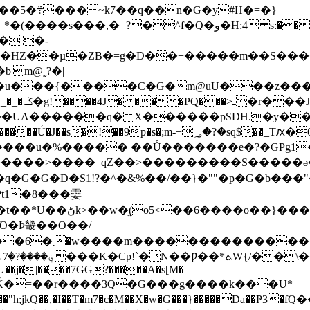
#H�=�}
�Q�و�H:4 s:��LZc>�9��*H`�?���m�8ӳD�'
� �-
��HZ��µ�ZB�=g�D��+�����m��S����
|m@˷?�|
�C�G�m@uU���z������޳]�]�:�#<���bz�,��ɧ�
QͯD+�?��FU��!`#޳�B\��.�}�, 
�UΛ������q� X������pSDH.�y��
*H����u�%����� ��Ů�������e�?�GPg1
�������>����_qZ��>���������S�����ǝ
q�G�G�D�S1!?�^�&%��/��}� ""�p�G�b���
Ό�Ϸ畿��O��/
������X����?

�U��j�|����7GG?�����A�s[M�
gg�i�Ǩ�=��r����3Q�G���g����k���U*