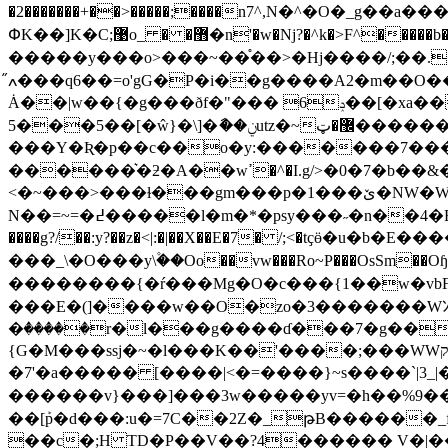
�2�������+��>�����;����n7^,N�^�O�_g��a���{�XgG{�#��/.
ՓK��]K�C;޹o_ � �޻�n'�w�Nj?�^k�>F^�����b�����e��m���a:�ݾh$�{o�jO_����z��M8}<�?
�����y���o>���~��֯��>�Hj����/;��.�^���
ߍ̋���q6��=o'gG�P�i��g����A2�m��O�����������l�&��V��^ �י�"���������!x3nܽԏ��۞�jf�.>l���gV��ӧww�a�iܾ:|
Ȧ��|w��{�g���ðf�"��� 6ݚ��[�xa����鰶s}�>=o�?_�.[�f����������������k�s���'��_ ��l=��
5���5��[�ŵ}�\]�ާ��ݧutz�~޼�ټ������;�zEӓ�֗���ϹY�z�e�v���t�x���l�k}}
���Y�Ʀ�p��c��o�y:�������7����
������͛�ƻ�A��wߴ�^�I.g/>�0�7�b��&���f�������ӽ�oCs�~
<�~���>���ɫ���gm���p�1���ێ�NW�Wo���x���~����(R糟
N��=~=�߄�����l�m�*�psy���˶�n��4�F����<=�,�~�����7�jK=�n����1�~ˢE�n�M[���aso ��ν���܏�o ��b��3�z��-
����g?/��:y?��z�<|:�|��X��E�7� /;<�tҫӫ�u�b�
���_\�O���y\۫��Oo��vw���Ro~P���OsS
��������{�ŕ���Mg�O�c���{1��w�vbF;󨵸TF��ux�׽���mt�k���\<
���E�(]����w��O�zo�3�������Wﾝ
�ٛ�����r�l���g����ɗ���7�g��݄
{G�M���ѕsj�~�l���K��'����;���WWק�7c�a��}=~��$j�W�����s�a�v���.��l���z�Ў�o�Z�����r��
�7'�a����� [����|<�=����}~s����`|3_|
������v}���]���3w�����yv=
�h��%9��=����z؋! �����c�W���ؐ�7q��Sk
��[ܰp�d���:u�=7C��2Z�_թB�����
��c�;H TD�P��V��?4������ V�|�