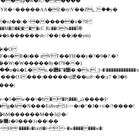
�����AA�Z�ry\V��Z؂��y�
��N�%u̱�F�s�R�i�� zVƬ��FH��y
�?�9�?.�?
����O3���;�����oj淝��u;8~��;z7 �3�6
�g�h�N���Es8vn51>
>�r�"�J�+s\�/?����!