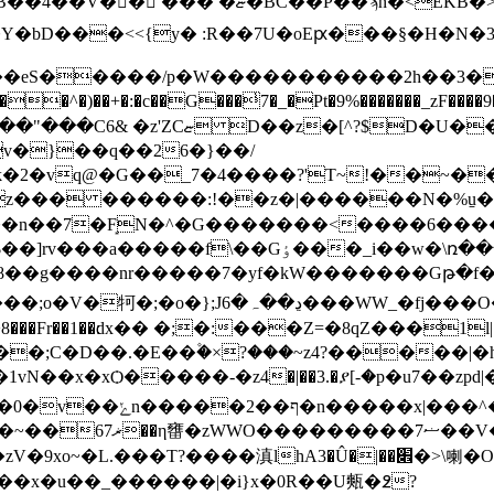
ϡn�<EKB�>��zp�R�#;7�i����
bD���<<{y� :R��7U�oEԗ���§�H�N�3YR�=
��k������sh˂?��{��)��ym}
v�}��q��26�}��/
�Yb6�ocK 2�_�߃L��b(�z��� ������:!��z�|����
�k�L�?o.�׻�7�݋�:�v;_]~�\������������\m
�l8��g����nr�����7�yf�kW�������Gթ�f
�x�xѺ�����-�z4�|��3.�ያ[-�p�u7��zpd|
^�hM������M��3@�/
�޹z�0���}s��\��