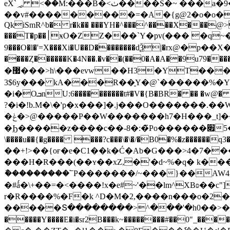
eX`؃ <��M:���B�<ٺ����Š�~ ���a�9�#�Ax�w�C��A�8#���*����m �14�{x��wu���!
��v#���������=�A�{g@2�o�o��
QkiSmR^b� r�k�� ���YH�^���^����X���@>��
���T�p��׀ӿO�ZZ���`Y�pv(��� �q~����xa���8*��9*�g^ɟ9��_�8���o-(ޝewIL������ #�X���Kw
9���O�l�'=X���Xi�U��D��������dѮ|�rx@�
����Ȥ������K�4N��.�v��(��0�A�A��9u79�
�޷���>h\���evw��H3�YT���؟�r� ���n� Bj��)�j�#V���#`����m(��rj:��,��GwD�@�S���l#��lA�殎?g�
3$6y��� kA���R��̠Y�@`������%�Yh��gT_���#}��
�i�Oܒ
nU:6����������t#�V
?�i�!b.M�\�'p�x���]�.j���O�������.
�ݟ�>@�����P��W�������h7�H���_t]����~HI�6�>�E�0U��}
�Ϧ�����z����c��-8�:�̃Po������׏�[����5����_j��^�ׇ#��W�������-��o�� �r�������[ȩd�oɓ����|�~[9���^o4r`���������Ʊ
\����u��{�g���� ���?c���\­�\�/�B0�%�z������q3�vK���
��+!>��{oғ�e�C1��k�Ć�Ab�G���>4�7�����]���:!̓[d�8��sp�Υ�|�1���ݹ
���H�R���(��ʏ��xZ,�'�d~%�q� k�
ާ���������՟P�������/~���}��AW4
�#ǻ�\+��=�<����!x�e#~'��lm^XBʚ��c
r�R����%�F�k ^D�M�2,����n���o�2�
�����Տ��������>^���'�h0��>�{�
�����Y����E�i�sr2B���k~��������#��0"_����?'���?��>K��y.pAY�^���j1ū���