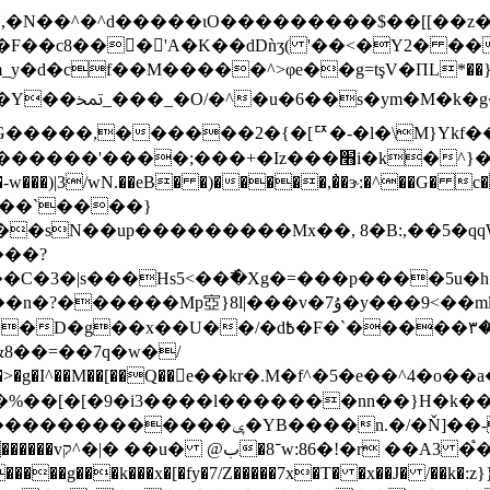
!˲�Ȗ,�N��^�^d�����ιO���������$��[[��z
��c8��󺍇�'A�K��dDǹʒ( '��<�Y2� ��
^>φe��g=tşV�ПL*��}s�� b�o~��uj۝�(����eo2��^�����Rg�u
���s?����A|�
G�����,������2�{�[ꥣ�-�l�\M}Ykf��;
wN.��eB� �)�����,�̓�ɝ:�^��G� c�dL &�
�(��`����}
�sN��up���������Mx��, 8�B:,��5�qqW
���?
�v�7ۇ�y���9<��mlo�6>����GG��Z�[����;j�:
8��=��7q�w�/
�>�g�I^��M��[��Q��e��kr�.M�f^�5�e��^4�o
x�%��[�[�9�i3����l�������nn��}H�k�
���ݷ�YB����n.�/�Ň]��-
�?�����)?