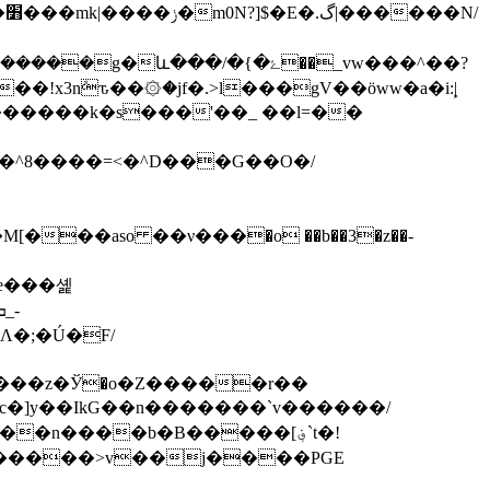
/
և���/�{�ۓ��_vw���^��?
8����=<�^D���G��O�/
�e���셽
�;�Ú�F/
;c�]y��IkG��n�������`v������/
������>v��j����PGE