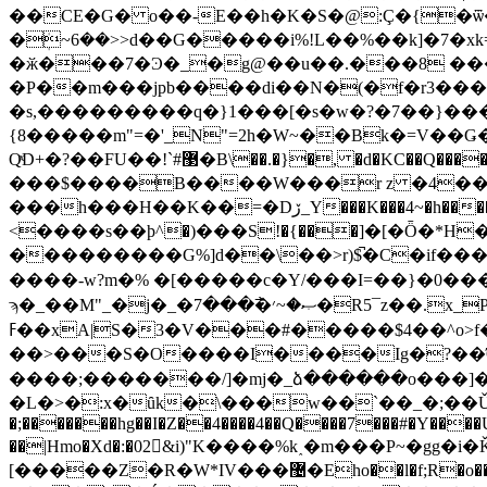
��CE�G� o��-E��h�K�S�@:Ç�{�ѿ��5�܊��� ~k7��q��n�G�y
�ܲ~6��>>d��G�����i%!L��%��k]�7�xk=*�(����s���,�=?�^f
�ӂ���7�Ͽ�_�g@��u��.���8 ��
�P��m���jpb����di��N�(�f�r3��
�s,���������q�}1���[�s�w�?�7��}���b
{8�����m"=�'_N"=2h�W~��Bk�=V��Ǥ�u���{���
���$����B����W���r z �4��
���h�
��H��K��=�Dڒ_Y���K���4~�h��������Ǘ�J��s�!��9p�s�;m-+؃�?�sq$��_Tԕ�6�M oc�Gz.s��|#��#�cWaP u�܋[_��5�(�)#
<����s��ϸ^�)���S!�{���]�[�Ȫ�
���������G%]d��\��>r)$̚�C�if
����-w?m�% �[�����c�Y/���I=��}� 0���
ϡ�_��M"_�j�_�ޞ�~׳�߯���7�R5¯z��.x_Pt1�8���孁
ߓ��xА|S�3�V���#�����$4��^o>f�t��*U��ڻk>��w�̼(o5<��6����o��}���������+:����>��?�?�?�./�?
��>���S�O����I����Ig�?��
����;�������/]�mj�_ձ������o���]��6�܂�w����m����������������fuz�8�3�u
�L�>�:x�ȗk�\���w��`��_�;��Ǔ؋����?�7���K�Cp!`�N��Ƿ��*ܬW{/��\���M�Vம�*G��P�?
�;�������hg��I�Z��4����4��Q����7���#�Y���
��|Hmo�Xd�:�02􏪽&i)"K����%k˰�m���P~�
[�����Z�R�W*IV���޴�Eho��l�f;R�o���"h;jkQ��,�I��T�m7�c�M��X�w�G���}�����Da��Ҏ3�fQ��M��kҠuv���Kӕ8������=��;Eѽ�?