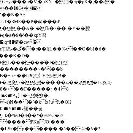
G+y-̀���n�V,�nXN=� �:q�pK�,��a�
�`��⑌G��
35 ���A�-�/�7��-�Y��腔
�q�a�9�'��kpY끆
#M���K�D�
-+(L������֔�J�}
n.~��i2!QTE.aB�
|7�.��� ��z;��g0�TQ$,4}
x8�<��F�����ɽ �4 8
ӟ)N�� �[�k o{u/,�Ql?
�>��Y����v譴��긫
I k�%s0�4��*�%f^C�2/
����PKnJO:���|
&�-5��Z�LSz�g������ �^��:@�!/
�?