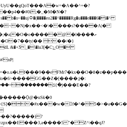
�UyU��gQoT���A�w=�A��^+�?
��p4��#0i;�_�M�N�?
���e���6�i�^
�a|�O�o�����@�l���ރ�
+Ӡ_�\�lu3[�CݻO�
nP|
��a������Ǭ@�uSƙ�0
�{S]��#x���w�f�^�5�>�a��G�