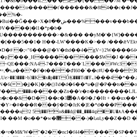
l1 /�&s�b���IL�� �aa�{����7M �
��:o�����ť������&�8f4��c��J����n� �6
V����)�l1�*p�b�
>�&��� ��yM�'�{W]�����&6�7ڑ��$��<Μ^�b����5�/���
���[���5��1� H��-LW'����K�>�� /���ǣVEk
�# �;<"6���@�V�thd��4� gV<}2W����64
�x�p] ���_H������\���$W�J �\�
NA4-7���T���˙L���#Wc3��oB���:�ڳ��
�=,�s,a��*�F�t�� �ժI60�`��c#U����R
()�ʝ|�K]�)�(}I\d�d�6��*u�@�P��ts��
W��μ���u����;�Zn��'e�ʊ��������LJ
r�Y>�#���R���ў�D�JzK�]E�*d���P���
����ң!2 5(��Fo&��d@��_���4ȹ��U�۸
����e=7��� �f7l|�~�l�d7�]���
'W�"�2��ncI�f44�����SP��Y���b����ߔ&���U