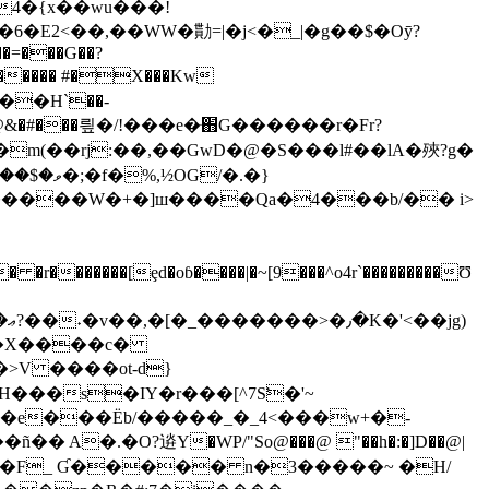
E2<��,��WW�勩=|�j<�_|�g��$�Oӯ?
��=���G��?
 ��H`��-
���R@&�#���릪�/!���e�ּ֋G������r�Fr?
���(������$'������W�+�]ш����Qa�
4���b/�� i>
�=�X����c�
>V ����ot-d}
���s�IY�r���[^7S̛�'~
3�e���Ёb/�����_�_4<���w+�-
�.�O?䢠Y�WP/"So@���@ "��h�:�]D��@|