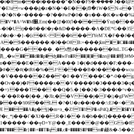
Y�t�8m���t�����"�N��FSܸ�:���� J��l@
1UL'�E!u×w���ģ�z�N�^�E�l�jՑ�1W�$N-o
x-�I�Urj��8��!�y�&D�����-�A�DE*G��
f�z�>�}-�[c�K<İ��b�� fYeM`X�F��J�
�$������:�I��O8B:+���ﻺm ��C��4���;q*��鲭�cw�
Ѭ-�ڰ��:��I(L��%x�ަ�O�b]�d�
w�� ��d�f�p�ʤ��wFn�R��[�[�Ɨ�ze@��:�蝩3
�1m����E���A��� 1�(�d���(�F;���
V������Z��"�0 ��Y���C�*-0��gB�+
�Ov��)�P����x��V����9�3����3�q��,
�=) ���T�� ��Q�5.� [��2�:3���l�^v�
�JIr,�[�V��j�F�|ݙ�gFWʹt�&��AڨT�=8!�-
���!i06��L �?�U�z��t���:\:EJ�<� &-
���А�g�j]�m=ϧ_�Z!T�!fP�-sP4Q,� �$�Y
Α?�r_*j���l`�Xf��;R�1�� &�b��(Q��̞��� 
�M�1�����<��╤D+Y@��_E����@�� Gs�8
I���7����r}��\+��T�q;��,c�=����S�P��m�\鹻