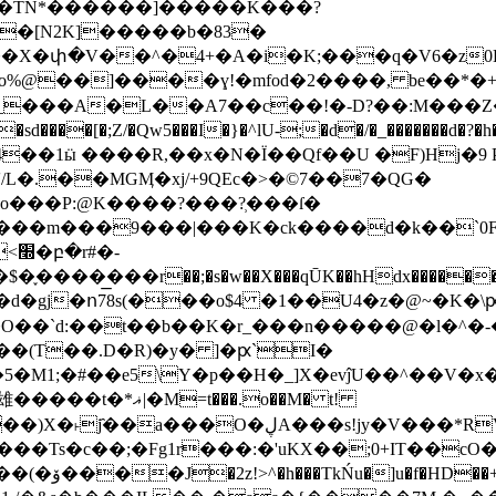
��TN*������]�����K���?
�փ�V��^�4+�A�i�K;���q�V6�z0HM
�]����ɣ!�mfod�2����, be��*�+���ێ��m�j
���A�L��A7��c��!�-D?��:M���Z
���[�;Z/�Qw5���I�}�^lU-;�d�/�_�������d�?
�'/L�.��MGӍ�xj/+9QEc�>�©7��7�QG�
Jο���P:@K����?���?̹���ſ�
��m���9���|���K�ck����d�k��`0FA���
��qŪK��hHdx������5��aL���I��xzid�4�xr7Y��E�`���ޙ��*�T
�d�gj�ո78s(���o$4 �1��U4�z�@~�K�
�O��`d:��t��b��K�r_���n�����@�l�^�-
(��(T��.D�R)�y� ]�ԗ`I�
M1;�#��e5\Y�p��H�_]X�evĵU��^��V�x�
t���.o��M� t!
���Ts�c��;�Fg1r���:�'uKX��;0+IT��
ԩ�����ҝJ