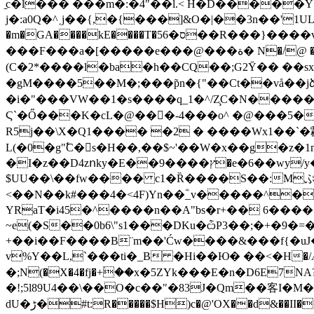
̠c�l��� ���m�:�4"��l.< H�D̄�����
j�:a0Q�^˱j��{,�{���]&O�|��3n��'
�m�GA����kE����T�ס�56��R���}����v�?�N � >����~�?��#wP�0� �x��-�K�w��%Z��N �A^
���F���a�[�����e���@���ة� N�/@ ��V*�A^W�M׶,Em(��]]!�l0(ߗ����Ÿӊǭ���2.T�3ME��P�@���d\
(C�2*����l�ba�h��CQ��;G2Ȳ�� ��s
�gM����5��M�;���p̃n�{"��Ct��vå��jձ
�i�"���VW��1�s����q_1�^/Z̧C�N���
��A
Ϛ`�Ő���K�cL�@���ٰ-4���o^ �@���5�����G����؍�x憋d�������9nL.TG�mȚ
R5j��\X�Q1���� �2 � ����Wx1��`�鹴_,�
L(�0�g"߱C�s�H��,��$~'��W�x��g�z
�I�z��D4zոky�E��9����ץ�e�6��wy/y�#��#(�tR6�%�.f^����B�!�����wcu��������~�'��b
$UU��\��fw���� c1�Ȑ����S��:Mぶ�
<��N��k#���4�<4F)Yn��ؓ_v�����^�
YRaT�i45�^����n��A"bs�r+�� 6����
~e(�S��0b6\"s1���DKu�ѽP3��;�+�9�=��˹��R��[��_/
+��i��F
����B¨m��'Ćw����&���f{�uJ�
v%Y��L,`���ti�_B �Hi��Ю� ��<�H�/Ӕ �
�;N(�X�4�fj�+ؙ��x�5ZYk���E�n�D6E7N
�!;5ӏ89U4��\��O�c��"�83J�Qm��客I
ԁU�ڑ�#t:R�����$H)c�@'OX��d&��I