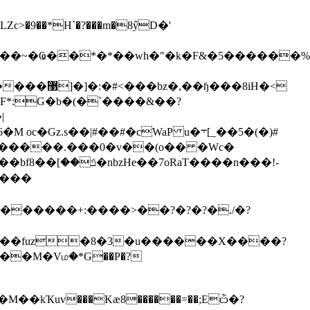
�~�Ҩ��*�*��wh�"�k�F&�5������%g5
��8iH�<
�d�KC��Q����_�_�ݢ�g!����4J� ���PQ���>ـ�r���JF*:G�b�(�`����
&��?
|
�����.���0�v��(o�� �Wc�
��b
fݿ��]��8�nbzHe��7 oRaT����n���!-
"���