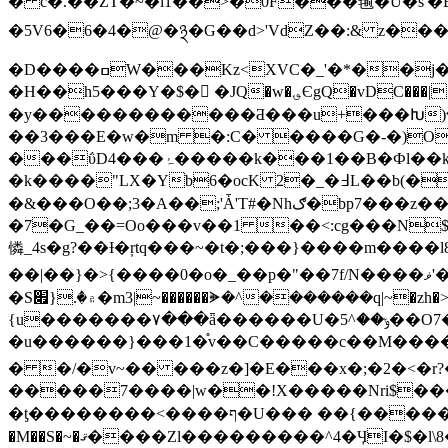
� c�.��ZT�~�l1��>�0F���毺�U�s'�B��4��V�񂕠� ��� �ޏ�BC��P��
�5V6�6�4�@�྅�G��d>'VdZ��:& z���Y�
�D����ߛW���Kz<XVC�_'�*��j��eS�����/p�W�����������2h��3��oJ��;�>������x�70
�H��h5���Y�$� �JQ�w�؈ЄgQ�vDC���|��^�)��+�:�c��G���̾7�_�Pt�9%�������_zF����9��M�D��]� � �cC Rc��O%���Ȉ卑
�y������������Ƌ���u+���Խ)��"���C6& �z'ZCޏ D��z�[^?$D�U�
��3���E�w�m �:C� ����G�-�)O
���ΰD4���ۂ�����k���1��B�Фl��k�2�vq@�G��_7�4����?'T~!��~��|�O
�k����"LX
�&���O��;3�A��;'Ǡ'T#�Nhګ�bp7���z���n��7�F͙N�^�G�������<����6�����Wן�W�����8y�f78��}
�7�G_��=Oo���v��1 ��<:cg���N$��]rv���a�����f\��Gٶ���_i��w�\ռ����n
憐_4s�g?��Ɨ�ŗtq���~�t� ;���}����m���
��|��}�>{����0�o�_��p�"��7f/N����ޥ'���;o�V�牱�;�o�};Jڍ��ہ�6���WW_�fj���O���|
�S۾�.{׏�m3|~������ᗙ�^�������q|~�zh�>8���Fr��1��׃dx�� �;�:���Z=�8qZ���1l|
{u�������۷���ǟ������U�ݸ��^5��O7��;C�D��.�E��۫�×?���~z4?�����|�h~�5�w��ϟ�b��P[���iݜ}����ŷ/
�u������}���1�֯v��C�����c��M����1vN�
� �/�v~�� ���z�]�E���x�;�2�<�r?�0�v��ݺn�����ף��2�n�����x|���
�����7����|w��!X�����Nri$���~��6ޜ7��η㽫�zWWO���������ޟ7��V
�ƫ��������<����ף�U��� ��{�����zV�9xo~�L.���T?����滇lhA3�Û�|��׎�>\喇�O=Ɵ^����v�bxr8�t~~�w�������w�/
�M��S�~�ޤ����Zl���������^4�ӋI�$�l\8��x�u��_������|�i}x�0R��U㼽�߶?