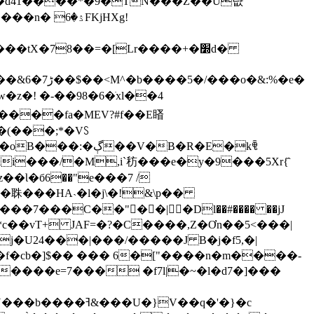
~��d41����*�9�TN���Z��U턊
ۮFKjHXg!
o�&:%�e�
w�z�! �-��98�6�ׂxl��4
����fa�MEV?#f��E䁊
�(���;*�Vꇙ
V�B�R�E�kꁷ
i���/�M,i`䄱���e�y�9���5Xr{̂
o�䎷���HA˴�l�j\�!&\p��
L�
��7���C��"�ّ�|�Dl��#���� ��jJ
j�U24���|���/�����J B�j�f5,�|
A���f�cb�]$�� ��� 6�["����n�m����-
�}V��q�'�}�c