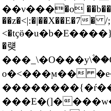
��ν���܏�o ��b��3�z��-����g?/��:y?
��z�<|:�|��X��E�7� /;
<�tҫӫ�u�b�E����}
�럦
���_\�O���y\۫�
o�<���ϻ�� �
��������{�ŕ���Mg�O�c���{
���E�(]����