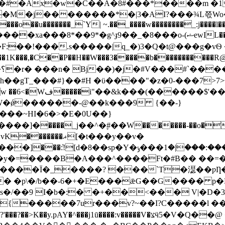
M�j��������*�|3�ΑI?���¾L쯗Wo�6�
�o��u�������_`Y| ~.��_����w��������_:j����l�
p��X�F:��!���.s�����|q_�)3�Q�t@���g�vѲ
����1K���,�C��P��H��W���3�����b��������
#H �ϋ����"�z�0-���7>ވ�$��<7�;�f�%,½OG/�.�}
�{B�BR� �� �w@� w ��6<�Wف�����i"��&k
��W�ǿ������-@��k���9 {��-}
����ޣ[�t���y��v�
ޢ���:���?��˖�v��,�[�_�������>�٫�K�'<��jg)
��y�=����B�A���^����Ft�#B�� �
����Ï�_����? ���`T�濏��ƿȠ�
"]� �p\�/b��-6�+�E���ǣG��G���� p�H
s�/��9 I�b�:� �+��<��� V|�D�
����7ur���v?~��I?C�����l ���ñ�� A
�:v�����V�צӵ5�V�Q��@ �F_ Ɠ����� n�3�����~ �H/