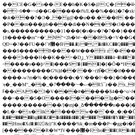
��CE�G� o��-E��h�K�S�@:Ç�{�ѿ��5�܊��� ~k7��q��n�G�y
�ܲ~6��>>d��G�����i%!L��%��k]�7�xk=*�(����s���,�=?�^f
�ӂ���7�Ͽ�_�g@��u��.���8 ��
�P��m���jpb����di��N�(�f�r3��
�s,���������q�}1���[�s�w�?�7��}���b
{8�����m"=�'_N"=2h�W~��Bk�=V��Ǥ�u���{���
���$����B����W���r z �4��
���h�
��H��K��=�Dڒ_Y���K���4~�h��������Ǘ�J��s�!��9p�s�;m-+؃�?�sq$��_Tԕ�6�M oc�Gz.s��|#��#�cWaP u�܋[_��5�(�)#
<����s��ϸ^�)���S!�{���]�[�Ȫ�
���������G%]d��\��>r)$̚�C�if
����-w?m�% �[�����c�Y/���I=��}� 0���
ϡ�_��M"_�j�_�ޞ�~׳�߯���7�R5¯z��.x_Pt1�8���孁
ߓ��xА|S�3�V���#�����$4��^o>f�t��*U��ڻk>��w�̼(o5<��6����o��}���������+:����>��?�?�?�./�?
��>���S�O����I����Ig�?��
����;�������/]�mj�_ձ������o���]��6�܂�w����m����������������fuz�8�3�u
�L�>�:x�ȗk�\���w��`��_�;��Ǔ؋����?�7���K�Cp!`�N��Ƿ��*ܬW{/��\���M�Vம�*G��P�?
�;�������hg��I�Z��4����4��Q����7���#�Y���
��|Hmo�Xd�:�02􏪽&i)"K����%k˰�m���P~�
[�����Z�R�W*IV���޴�Eho��l�f;R�o���"h;jkQ��,�I��T�m7�c�M��X�w�G���}�����Da��Ҏ3�fQ��M��kҠuv���Kӕ8������=��;Eѽ�?