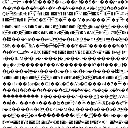
eX`؃ <��M:���B�<ٺ����Š�~ ���a�9�#�Ax�w�C��A�8#���*����m �14�{x��wu���!
��v#���������=�A�{g@2�o�o��
QkiSmR^b� r�k�� ���YH�^���^����X���@>��
���T�p��׀ӿO�ZZ���`Y�pv(��� �q~����xa���8*��9*�g^ɟ9��_�8���o-(ޝewIL������ #�X���Kw
9���O�l�'=X���Xi�U��D��������dѮ|�rx@�
����Ȥ������K�4N��.�v��(��0�A�A��9u79�
�޷���>h\���evw��H3�YT���؟�r� ���n� Bj��)�j�#V���#`����m(��rj:��,��GwD�@�S���l#��lA�殎?g�
3$6y��� kA���R��̠Y�@`������%�Yh��gT_���#}��
�i�Oܒ
nU:6����������t#�V
?�i�!b.M�\�'p�x���]�.j���O�������.
�ݟ�>@�����P��W�������h7�H���_t]����~HI�6�>�E�0U��}
�Ϧ�����z����c��-8�:�̃Po������׏�[����5����_j��^�ׇ#��W�������-��o�� �r�������[ȩd�oɓ����|�~[9���^o4r`���������Ʊ
\����u��{�g���� ���?c���\­�\�/�B0�%�z������q3�vK���
��+!>��{oғ�e�C1��k�Ć�Ab�G���>4�7�����]���:!̓[d�8��sp�Υ�|�1���ݹ
���H�R���(��ʏ��xZ,�'�d~%�q� k�
ާ���������՟P�������/~���}��AW4
�#ǻ�\+��=�<����!x�e#~'��lm^XBʚ��c
r�R����%�F�k ^D�M�2,����n���o�2�
�����Տ��������>^���'�h0��>�{�
�����Y����E�i�sr2B���k~��������#��0"_����?'���?��>K��y.pAY�^���j1ū���