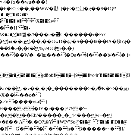
E2<��,��WW�勩=|�j<�_|�g��$�Oӯ?
��=���G��?
 ��H`��-
���R@&�#���릪�/!���e�ּ֋G������r�Fr?
���(������$'������W�+�]ш����Qa�
4���b/�� i>
�=�X����c�
>V ����ot-d}
���s�IY�r���[^7S̛�'~
3�e���Ёb/�����_�_4<���w+�-
�.�O?䢠Y�WP/"So@���@ "��h�:�]D��@|