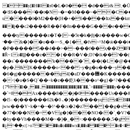
���y[�H�0�ϧ0�L�0�� �d��r& 
�\$S���>҆��t�N~�=�M���~� �C��F
u����l�M2���[H�+�6����Iȶx��km_y�d�cf��M�����
���ֵj��c2����R��F�8n����G���e���Y��ﵗ_���_�O/�^�u�6��s�ym�M�k�g�~�ǋ�x��<�\�
���ty�����z�T�]~�5ͨe�k�ׇ8j�z����w�
�׳�=&�]��o��>~S_�{�_�fv~^M�ӝ���i������'����;���+�Iz���׫i�k�^}��O�7��ty|�� ��/�}
�P�����5��4��>�~���f��ҳ��Z�F�-w���)|3/
�Ȓ~1o�Ϣ���z��{��R�V�;D?�ik��?�
��s`�������'k����`_��(�L�@��
�p�,&[K�����o<�� ~y�g�u���~y�
�6�gj�������q4[�aD'���޾�K������C�3�|s���Hs5<��߯�Xg�=���p����5u�h=�o.u�i.f���9��eFMr7�kx��O�ß�z��p����ׯ����o7��mu������|
�<|�u�S�Q`��~k�z��釳ƛ���o^�g}�^?����n�?������Mp㝞}8l|��
{ߟ7�ӏ�_ͬ��܆���������[���[��`��,`>�������y����D�g��x��U��/�d߿�F�`�����ݿ�������=���۳{�j���E��?
�`=8�Ax����8��j�0����Us���&
�l5۽�j������62k�ۃ0�
]������yq{z�B�
jww���Y~k�=�~�!^��:x�2�z7�� [��g�
�77�f��N�= �Vg�]���NO�/�`ͺ�V?����������
�by��Vh����M�~�]�_�>:������,5�g������vק^�|� ��u� @ب�־8w:86�!�r ��A3 �֩��
�ݝ^��<ۭ{˃o7����u�o���wx�;��s�����e�<������g���k���x�[�fy�7/Z�����7x�T� �x��J� /��k�:z}}zpx��E���3,a����5"� Z^\��qJ?