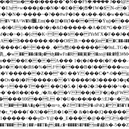
Y�t�8m���t�����"�N��FSܸ�:���� J��l@
1UL'�E!u×w���ģ�z�N�^�E�l�jՑ�1W�$N-o
x-�I�Urj��8��!�y�&D�����-�A�DE*G��
f�z�>�}-�[c�K<İ��b�� fYeM`X�F��J�
�$������:�I��O8B:+���ﻺm ��C��4���;q*��鲭�cw�
Ѭ-�ڰ��:��I(L��%x�ަ�O�b]�d�
w�� ��d�f�p�ʤ��wFn�R��[�[�Ɨ�ze@��:�蝩3
�1m����E���A��� 1�(�d���(�F;���
V������Z��"�0 ��Y���C�*-0��gB�+
�Ov��)�P����x��V����9�3����3�q��,
�=) ���T�� ��Q�5.� [��2�:3���l�^v�
�JIr,�[�V��j�F�|ݙ�gFWʹt�&��AڨT�=8!�-
���!i06��L �?�U�z��t���:\:EJ�<� &-
���А�g�j]�m=ϧ_�Z!T�!fP�-sP4Q,� �$�Y
Α?�r_*j���l`�Xf��;R�1�� &�b��(Q��̞��� 
�M�1�����<��╤D+Y@��_E����@�� Gs�8
I���7����r}��\+��T�q;��,c�=����S�P��m�\鹻