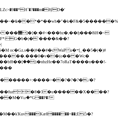
�~�Ҩ��*�*��wh�"�k�F&�5������%g5
��8iH�<
�d�KC��Q����_�_�ݢ�g!����4J� ���PQ���>ـ�r���JF*:G�b�(�`����
&��?
|
�����.���0�v��(o�� �Wc�
��b
fݿ��]��8�nbzHe��7 oRaT����n���!-
"���