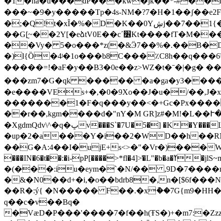
�1�ha�u���dP���kw�jk��*-#��
���~�9�y�����Tp�4s-NM�?7�H�1��ʃ��e2F��
�;�Q!t�xȊ�%�D�K��0Yڜj��7��1{��%�-
��G[̰~��2Y[�eձtV0E��c΄׶Kt����fT�M���Bui��Ğ���>X�ڞ��8���%���v���b����tX�78��=�[Lr����+�׽d�
��Vy� 5�o���*z(�&Ӭ7��%�.��B�D
�)l{Ȍ�4ʲ�1o���b8C���٪C8h��q���6U�����������
�����=
!�aF�y��B3�0e��z>WZ�t�ˉ�|�g� 
���zm7�G�qk ����� �a�ga�y3����D
�e����VEs+�,�0�9Xo��J�u�/��,J
�������1�F�q���y��<�+Gc�Px����~QE���:
��r��,kgm����d�"nY�M GR]z#�Mǃ�L��Ւ
�XgdmQdv\^�q�ڀv���S`�7U�5�] �K�Y���LUe>��3���>b3�K�x�p��TŐĶ���Td�Ŧ؎l���4�*��,z��Ɩ�б6��"e���7 /
�up�2�a���Y�i��2�WD��h��RN�6
��G�A:4��I�ujE+s<>�"�Vr�)���
���IN�6�t��:�i-pP[����>*fl�4]>͐�L"�b�a�ߌ�jlS~m�c��&�D�1��c�3߻�A�9�,l'�Ht + ��ux��*c��vT+ JAF=�?�C����,Z�Ơn��5<���|
�(���:iu�eym�`�N/�� ,9D�7����
�&�N0��d+�i,�o��bdrb8�,n�[$6f���N
��R�:ý{ �N����� F��.�xު��7G{m9�HH�І� ��M �o��*�w�޲� �-)�lدul,y��Z��D �
q��c�v��Bq�
�VæD�P���'����7�f��h(ŦS�)+�m7:�Zzz�=r�M&