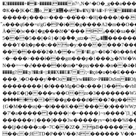
�2�������+��>�����;����n7^,N�^�O�_g��a���{�XgG{�#��/.
ՓK��]K�C;޹o_ � �޻�n'�w�Nj?�^k�>F^�����b�����e��m���a:�ݾh$�{o�jO_����z��M8}<�?
�����y���o>���~��֯��>�Hj����/;��.�^���
ߍ̋���q6��=o'gG�P�i��g����A2�m��O�����������l�&��V��^ �י�"���������!x3nܽԏ��۞�jf�.>l���gV��ӧww�a�iܾ:|
Ȧ��|w��{�g���ðf�"��� 6ݚ��[�xa����鰶s}�>=o�?_�.[�f����������������k�s���'��_ ��l=��
5���5��[�ŵ}�\]�ާ��ݧutz�~޼�ټ������;�zEӓ�֗���ϹY�z�e�v���t�x���l�k}}
���Y�Ʀ�p��c��o�y:�������7����
������͛�ƻ�A��wߴ�^�I.g/>�0�7�b��&���f�������ӽ�oCs�~
<�~���>���ɫ���gm���p�1���ێ�NW�Wo���x���~����(R糟
N��=~=�߄�����l�m�*�psy���˶�n��4�F����<=�,�~�����7�jK=�n����1�~ˢE�n�M[���aso ��ν���܏�o ��b��3�z��-
����g?/��:y?��z�<|:�|��X��E�7� /;<�tҫӫ�u�b�
���_\�O���y\۫��Oo��vw���Ro~P���OsS
��������{�ŕ���Mg�O�c���{1��w�vbF;󨵸TF��ux�׽���mt�k���\<
���E�(]����w��O�zo�3�������Wﾝ
�ٛ�����r�l���g����ɗ���7�g��݄
{G�M���ѕsj�~�l���K��'����;���WWק�7c�a��}=~��$j�W�����s�a�v���.��l���z�Ў�o�Z�����r��
�7'�a����� [����|<�=����}~s����`|3_|
������v}���]���3w�����yv=
�h��%9��=����z؋! �����c�W���ؐ�7q��Sk
��[ܰp�d���:u�=7C��2Z�_թB�����
��c�;H TD�P��V��?4������ V�|�