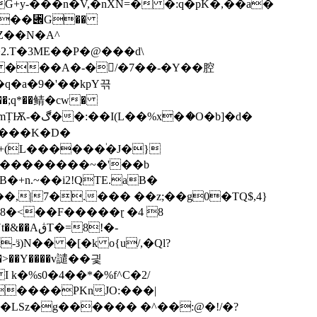
G+y-̀���n�V,�nXN=� �:q�pK�,��a�
�`��⑌G��
35 ���A�-�/�7��-�Y��腔
�q�a�9�'��kpY끆
#M���K�D�
-+(L������֔�J�}
n.~��i2!QTE.aB�
|7�.��� ��z;��g0�TQ$,4}
x8�<��F�����ɽ �4 8
ӟ)N�� �[�k o{u/,�Ql?
�>��Y����v譴��긫
I k�%s0�4��*�%f^C�2/
����PKnJO:���|
&�-5��Z�LSz�g������ �^��:@�!/
�?