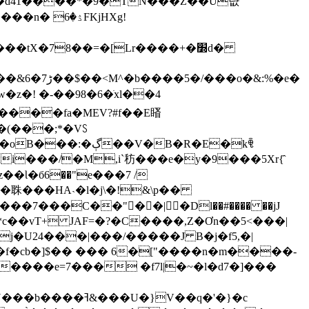
~��d41����*�9�TN���Z��U턊
ۮFKjHXg!
o�&:%�e�
w�z�! �-��98�6�ׂxl��4
����fa�MEV?#f��E䁊
�(���;*�Vꇙ
V�B�R�E�kꁷ
i���/�M,i`䄱���e�y�9���5Xr{̂
o�䎷���HA˴�l�j\�!&\p��
L�
��7���C��"�ّ�|�Dl��#���� ��jJ
j�U24���|���/�����J B�j�f5,�|
A���f�cb�]$�� ��� 6�["����n�m����-
�}V��q�'�}�c