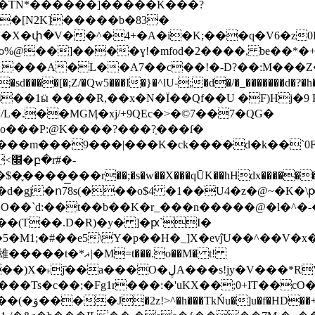
��TN*������]�����K���?
�փ�V��^�4+�A�i�K;���q�V6�z0HM
�]����ɣ!�mfod�2����, be��*�+���ێ��m�j
���A�L��A7��c��!�-D?��:M���Z
���[�;Z/�Qw5���I�}�^lU-;�d�/�_�������d�?
�'/L�.��MGӍ�xj/+9QEc�>�©7��7�QG�
Jο���P:@K����?���?̹���ſ�
��m���9���|���K�ck����d�k��`0FA���
��qŪK��hHdx������5��aL���I��xzid�4�xr7Y��E�`���ޙ��*�T
�d�gj�ո78s(���o$4 �1��U4�z�@~�K�
�O��`d:��t��b��K�r_���n�����@�l�^�-
(��(T��.D�R)�y� ]�ԗ`I�
M1;�#��e5\Y�p��H�_]X�evĵU��^��V�x�
t���.o��M� t!
���Ts�c��;�Fg1r���:�'uKX��;0+IT��
ԩ�����ҝJ