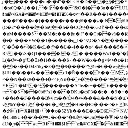
̠c�l��� ���m�:�4"��l.< H�D̄�����
j�:a0Q�^˱j��{,�{���]&O�|��3n��'
�m�GA����kE����T�ס�56��R���}����v�?�N � >����~�?��#wP�0� �x��-�K�w��%Z��N �A^
���F���a�[�����e���@���ة� N�/@ ��V*�A^W�M׶,Em(��]]!�l0(ߗ����Ÿӊǭ���2.T�3ME��P�@���d\
(C�2*����l�ba�h��CQ��;G2Ȳ�� ��s
�gM����5��M�;���p̃n�{"��Ct��vå��jձ
�i�"���VW��1�s����q_1�^/Z̧C�N���
��A
Ϛ`�Ő���K�cL�@���ٰ-4���o^ �@���5�����G����؍�x憋d�������9nL.TG�mȚ
R5j��\X�Q1���� �2 � ����Wx1��`�鹴_,�
L(�0�g"߱C�s�H��,��$~'��W�x��g�z
�I�z��D4zոky�E��9����ץ�e�6��wy/y�#��#(�tR6�%�.f^����B�!�����wcu��������~�'��b
$UU��\��fw���� c1�Ȑ����S��:Mぶ�
<��N��k#���4�<4F)Yn��ؓ_v�����^�
YRaT�i45�^����n��A"bs�r+�� 6����
~e(�S��0b6\"s1���DKu�ѽP3��;�+�9�=��˹��R��[��_/
+��i��F
����B¨m��'Ćw����&���f{�uJ�
v%Y��L,`���ti�_B �Hi��Ю� ��<�H�/Ӕ �
�;N(�X�4�fj�+ؙ��x�5ZYk���E�n�D6E7N
�!;5ӏ89U4��\��O�c��"�83J�Qm��客I
ԁU�ڑ�#t:R�����$H)c�@'OX��d&��I