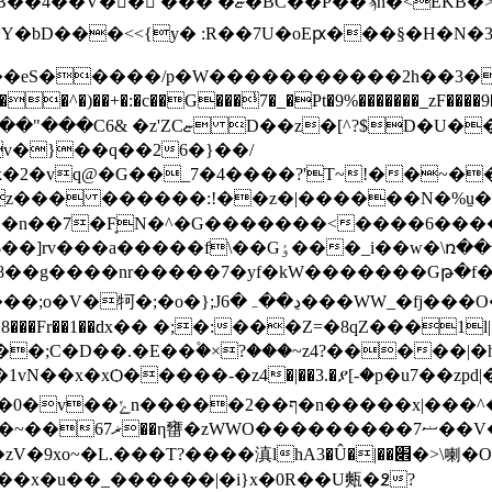
ϡn�<EKB�>��zp�R�#;7�i����
bD���<<{y� :R��7U�oEԗ���§�H�N�3YR�=
��k������sh˂?��{��)��ym}
v�}��q��26�}��/
�Yb6�ocK 2�_�߃L��b(�z��� ������:!��z�|����
�k�L�?o.�׻�7�݋�:�v;_]~�\������������\m
�l8��g����nr�����7�yf�kW�������Gթ�f
�x�xѺ�����-�z4�|��3.�ያ[-�p�u7��zpd|
^�hM������M��3@�/
�޹z�0���}s��\��