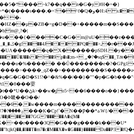
#H�=�}
�Q�و�H:4 s:��LZc>�9��*H`�?���m�8ӳD�'
� �-
��HZ��µ�ZB�=g�D��+�����m��S����
|m@˷?�|
�C�G�m@uU���z������޳]�]�:�#<���bz�,��ɧ�
QͯD+�?��FU��!`#޳�B\��.�}�, 
�UΛ������q� X������pSDH.�y��
*H����u�%����� ��Ů�������e�?�GPg1
�������>����_qZ��>���������S�����ǝ
q�G�G�D�S1!?�^�&%��/��}� ""�p�G�b���
Ό�Ϸ畿��O��/
������X����?

�U��j�|����7GG?�����A�s[M�
gg�i�Ǩ�=��r����3Q�G���g����k���U*