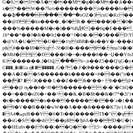
G�0,�1�Á����M �g�b�M��;k�
x�*��W��ߗ7o/o��������n����hs��[N2K]�����b�83�
��ֆ���������*�oOZ�3cnU�Kc���X
��@Dt�kn����_�f�K� ����[��I�o%@�
���%�����M�e�]��%BԪj��6g�E���_
{h*��*��J�&��0c[���'^f�ȕ�.��5���᫋Dܲ:Y�sd�
�@VA�U�*�U��1וy4BR�ν�z��V�>���4��1ӹ ����R,��x�N�Ϊ��Qf��U �F)Hj�9 P�z�τ�9&rH�LF�|�Ne�᠟���T�LW7����
p&#���I
i9�cq'-?Ƨ�H�-���$�:ma?4�|
�Mhf�[j�D���
O�+�e���8��~Џ��Yfo
K\������,]�Oվ:���%~;n��Z5��Q'qG�y�
C���_�d�Ga q� ������܆G�7;�.F�|ꐾ���'���Q֨r�i<׭�բ�r#�-
��A�Z��S������k�����+#�l��("n��$�֪�����͟��r��;�s�w��X�
��݅j�7 �<Җ��� L��Z�� &�'��+ h��@
e��@ ԣ��#�^8!�$������:�\�`�ChQ
��=
��B�eZ6�+��^��&.�B�$b��&�!7*�2i"
�(�e�����x���������t��`a�{��5�
�9�V��R��[�wW��A��:�&����K7]w{A�雄�����t�*ޣ|�M=
�Aܚ�4pzR��V�ΰ�Tr��[����T$�"t�q��)X�˫j҄��a���O�ڸA���s!jy�V���*RV�Z��d�P����J8CaG�I�cdi���Ka����`g#ny *��G/
��sG�S/�i�sb��pR�Ђ6A���D�U�{
��HEu6v��|N��;��Q��~ l;5~ ����@��(�ۆ����J�2z!>^�h���TkŃu�]u�f�HD��+