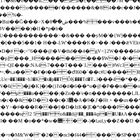
l1 /�&s�b���IL�� �aa�{����7M �
��:o�����ť������&�8f4��c��J����n� �6
V����)�l1�*p�b�
>�&��� ��yM�'�{W]�����&6�7ڑ��$��<Μ^�b����5�/���
���[���5��1� H��-LW'����K�>�� /���ǣVEk
�# �;<"6���@�V�thd��4� gV<}2W����64
�x�p] ���_H������\���$W�J �\�
NA4-7���T���˙L���#Wc3��oB���:�ڳ��
�=,�s,a��*�F�t�� �ժI60�`��c#U����R
()�ʝ|�K]�)�(}I\d�d�6��*u�@�P��ts��
W��μ���u����;�Zn��'e�ʊ��������LJ
r�Y>�#���R���ў�D�JzK�]E�*d���P���
����ң!2 5(��Fo&��d@��_���4ȹ��U�۸
����e=7��� �f7l|�~�l�d7�]���
'W�"�2��ncI�f44�����SP��Y���b����ߔ&���U