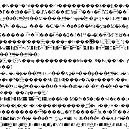
!˲�Ȗ,�N��^�^d�����ιO���������$��[[��z
��c8��󺍇�'A�K��dDǹʒ( '��<�Y2� ��
^>φe��g=tşV�ПL*��}s�� b�o~��uj۝�(����eo2��^�����Rg�u
���s?����A|�
G�����,������2�{�[ꥣ�-�l�\M}Ykf��;
wN.��eB� �)�����,�̓�ɝ:�^��G� c�dL &�
�(��`����}
�sN��up���������Mx��, 8�B:,��5�qqW
���?
�v�7ۇ�y���9<��mlo�6>����GG��Z�[����;j�:
8��=��7q�w�/
�>�g�I^��M��[��Q��e��kr�.M�f^�5�e��^4�o
x�%��[�[�9�i3����l�������nn��}H�k�
���ݷ�YB����n.�/�Ň]��-
�?�����)?