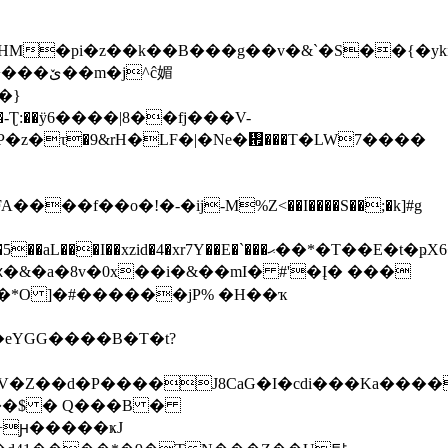
�pi�z��k��B���g��v�&`�S��{�ykiO�
^ĉ媚
�}
�h�-Ʈ:��ӱ6����|8��fj���V-
�f��o�!�-�iϳ-M%Z<��I����S��;�k]#g
��E�t�ҏX6�P���g�p9���ܫ���W�q.�wΙ�
\ԗ�&�a�8v�0x��i�&��mI� #'�Į� ���
�*O ]�#������jP% �H��ҡ
eYGG����B�T�t?
cO��$ � Q���B �