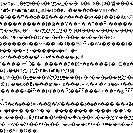
�E\�_���=k�h=$�:{0�뵣����׻���mk|����ݫ�m0N?]$�E�.گ|������N
'7��z��E��|�v\�v���w�{��{�Au>ܵ.~�����g�
����<��5~6��m�8��!5ώk�Wѧ�����}��^
E����}x��փ c}N��w����p}�럦
m��Oɧ�ӇW�͇�b����W���| o�<���ϻ�� 
.��z�9��ܩ_-
�����4���i<{�Ԛ������^<|��=�gΛ
;
�_�f�+'�r��?/?�f�~|�������|�>���m��N�
���Y����n����b�B�����[؋`t�!
�_f�_^W�����c��T�G���{A�1��¾�
�}x�5U�G��