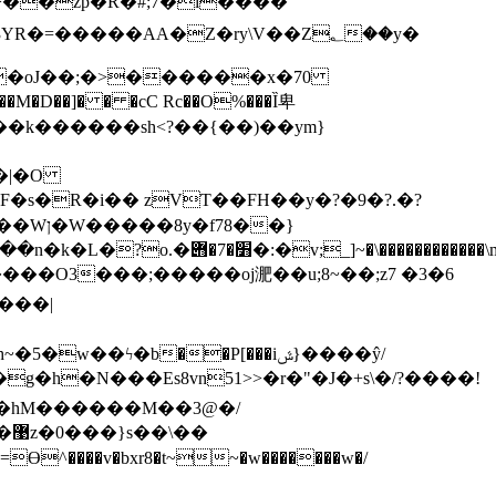
�����AA�Z�ry\V��Z؂��y�
��N�%u̱�F�s�R�i�� zVƬ��FH��y
�?�9�?.�?
����O3���;�����oj淝��u;8~��;z7 �3�6
�g�h�N���Es8vn51>
>�r�"�J�+s\�/?����!