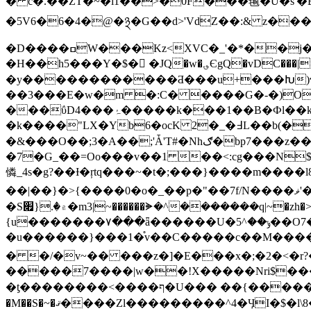
� c�.��ZT�~�l1��>�0F���毺�U�s'�B��4��V�񂕠� ��� �ޏ�BC��P��
�5V6�6�4�@�྅�G��d>'VdZ��:& z���Y�
�D����ߛW���Kz<XVC�_'�*��j��eS�����/p�W�����������2h��3��oJ��;�>������x�70
�H��h5���Y�$� �JQ�w�؈ЄgQ�vDC���|��^�)��+�:�c��G���̾7�_�Pt�9%�������_zF����9��M�D��]� � �cC Rc��O%���Ȉ卑
�y������������Ƌ���u+���Խ)��"���C6& �z'ZCޏ D��z�[^?$D�U�
��3���E�w�m �:C� ����G�-�)O
���ΰD4���ۂ�����k���1��B�Фl��k�2�vq@�G��_7�4����?'T~!��~��|�O
�k����"LX
�&���O��;3�A��;'Ǡ'T#�Nhګ�bp7���z���n��7�F͙N�^�G�������<����6�����Wן�W�����8y�f78��}
�7�G_��=Oo���v��1 ��<:cg���N$��]rv���a�����f\��Gٶ���_i��w�\ռ����n
憐_4s�g?��Ɨ�ŗtq���~�t� ;���}����m���
��|��}�>{����0�o�_��p�"��7f/N����ޥ'���;o�V�牱�;�o�};Jڍ��ہ�6���WW_�fj���O���|
�S۾�.{׏�m3|~������ᗙ�^�������q|~�zh�>8���Fr��1��׃dx�� �;�:���Z=�8qZ���1l|
{u�������۷���ǟ������U�ݸ��^5��O7��;C�D��.�E��۫�×?���~z4?�����|�h~�5�w��ϟ�b��P[���iݜ}����ŷ/
�u������}���1�֯v��C�����c��M����1vN�
� �/�v~�� ���z�]�E���x�;�2�<�r?�0�v��ݺn�����ף��2�n�����x|���
�����7����|w��!X�����Nri$���~��6ޜ7��η㽫�zWWO���������ޟ7��V
�ƫ��������<����ף�U��� ��{�����zV�9xo~�L.���T?����滇lhA3�Û�|��׎�>\喇�O=Ɵ^����v�bxr8�t~~�w�������w�/
�M��S�~�ޤ����Zl���������^4�ӋI�$�l\8��x�u��_������|�i}x�0R��U㼽�߶?