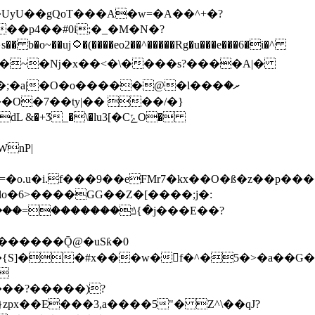
�UyU��gQoT���A�w=�A��^+�?
��p4��#0i;�_�M�N�?
���e���6�i�^
�a|�O�o�����@�l���ރ�
+Ӡ_�\�lu3[�CݻO�
nP|
��a������Ǭ@�uSƙ�0
�{S]��#x���w�f�^�5�>�a��G�